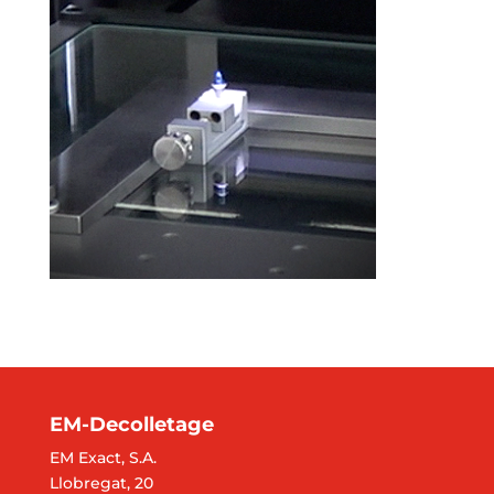
EM-Decolletage
EM Exact, S.A.
Llobregat, 20