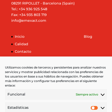
08291 RIPOLLET - Barcelona (Spain)
Tel.: +34 936 925 548
Fax: +34 935 803 719
info@emexact.com
Inicio
Blog
Calidad
Contacto
Legal
Aviso Legal
Utilizamos cookies de terceros y persistentes para analizar nuestros
servicios y mostrar publicidad relacionada con las preferencias de
Política de cookies
los usuarios en base a sus hábitos de navegación. Puedes obtener
Más información sobre las cookies
más información y configurar tus preferencias en el siguiente
enlace:
Funcional
Siempre activo
Idioma
Estadísticas
Estadíst