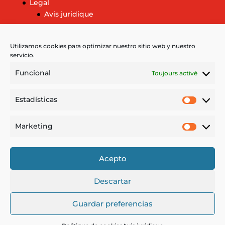
Legal
Avis juridique
Politique de cookies
Plus d’informations sur les cookies
Utilizamos cookies para optimizar nuestro sitio web y nuestro
servicio.
Funcional
Toujours activé
Langage
Estadísticas
Estadíst
Español
Marketing
English
Market
Deutsch
Català
Acepto
Descartar
Guardar preferencias