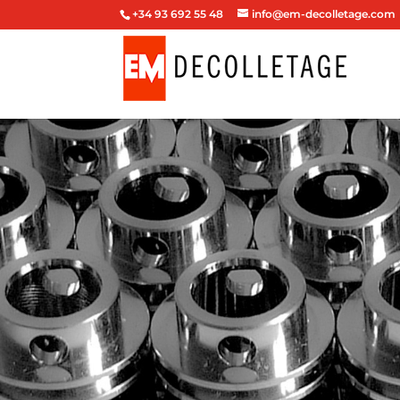
+34 93 692 55 48
info@em-decolletage.com