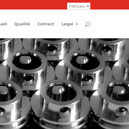
Choisir
une
langue
ueil
Qualité
Contact
Legal