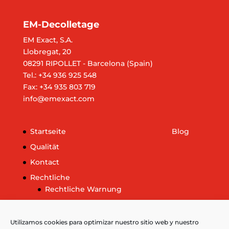
EM-Decolletage
EM Exact, S.A.
Llobregat, 20
08291 RIPOLLET - Barcelona (Spain)
Tel.: +34 936 925 548
Fax: +34 935 803 719
info@emexact.com
Startseite
Blog
Qualität
Kontact
Rechtliche
Rechtliche Warnung
Cookie-Richtlinie
Weitere Informationen zu Cookies
Utilizamos cookies para optimizar nuestro sitio web y nuestro