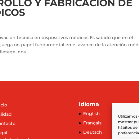
ROLLO Y FABRICACIÓN DE
DICOS
ovación técnica en dispositivos médicos Es sabido que en el
a juega un papel fundamental en el avance de la atención méd
letage, nos...
Idioma
icio
English
lidad
Utilizamos 
mostrar pub
Français
ontacto
hábitos de
Deutsch
gal
preferencia