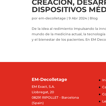
CREACIÓN, DESAR
DISPOSITIVOS MÉ
por
em-decolletage
|
9 Abr 2024
|
Blog
De la idea al redimiento Impulsando la inn
mundo de la medicina actual, la tecnologí
y el bienestar de los pacientes. En EM Decol
EM-Decolletage
In
EM Exact, S.A.
Ca
Llobregat, 20
C
08291 RIPOLLET - Barcelona
Le
(Spain)