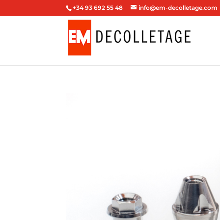
+34 93 692 55 48
info@em-decolletage.com