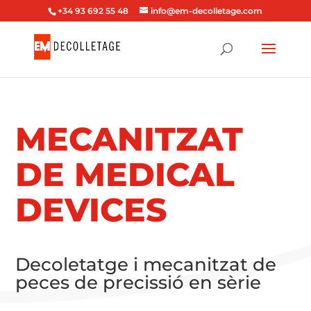
+34 93 692 55 48
info@em-decolletage.com
MECANITZAT
DE MEDICAL
DEVICES
Decoletatge i mecanitzat de
peces de precissió en sèrie