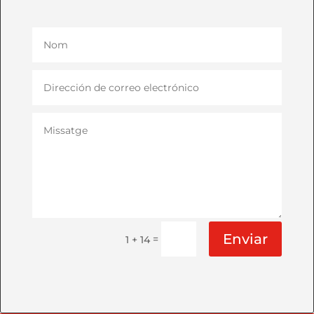
Enviar
=
1 + 14