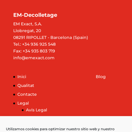
EM-Decolletage
EM Exact, S.A.
Llobregat, 20
08291 RIPOLLET - Barcelona (Spain)
Tel.: +34 936 925 548
Fax: +34 935 803 719
info@emexact.com
Inici
Blog
Qualitat
Contacte
Legal
Avís Legal
Política de cookies
Més informació sobre les galetes
Utilizamos cookies para optimizar nuestro sitio web y nuestro